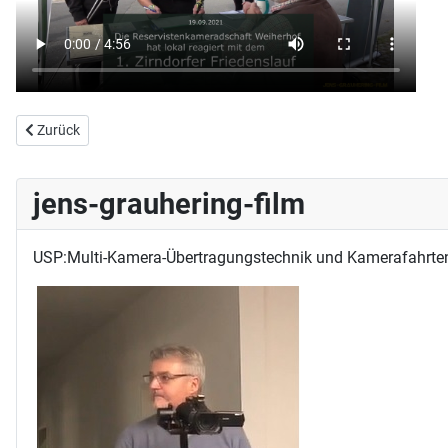
Vorheriger Beitrag: Zu Besuch bei der ROSAKuh in Obermichelbach
Zurück
jens-grauhering-film
USP:Multi-Kamera-Übertragungstechnik und Kamerafahrte