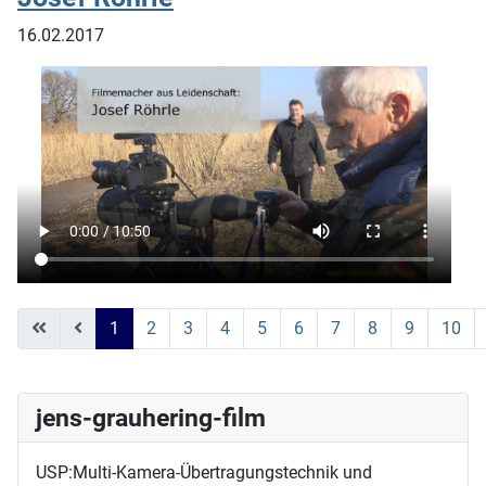
16.02.2017
1
2
3
4
5
6
7
8
9
10
Seite 1 von 19
jens-grauhering-film
USP:Multi-Kamera-Übertragungstechnik und