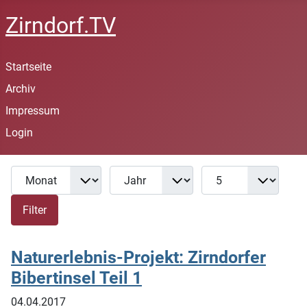
Zirndorf.TV
Startseite
Archiv
Impressum
Login
Monat
Jahr
Anzeige #
Filter
Filter
Naturerlebnis-Projekt: Zirndorfer
Bibertinsel Teil 1
04.04.2017