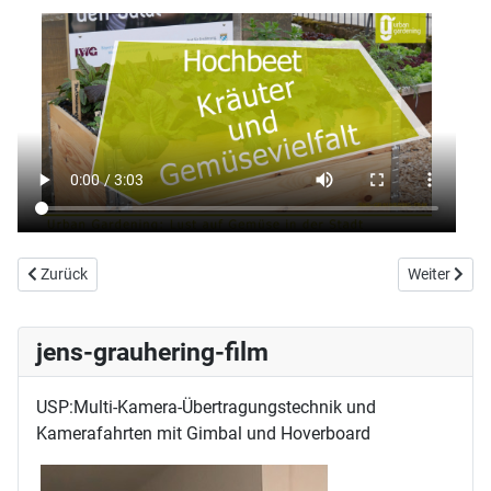
Vorheriger Beitrag: Filmarbeit für das Bayerische Staatsminister
Nächster Be
Zurück
Weiter
jens-grauhering-film
USP:Multi-Kamera-Übertragungstechnik und
Kamerafahrten mit Gimbal und Hoverboard