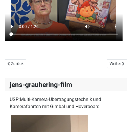
Vorheriger Beitrag: Lebe Deine Stärken - Seniorenbeiräte in Aktion:
Nächster Be
Zurück
Weiter
jens-grauhering-film
USP:Multi-Kamera-Übertragungstechnik und
Kamerafahrten mit Gimbal und Hoverboard