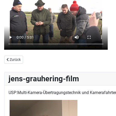
Vorheriger Beitrag: Erster E-Scooter für Straßen und Radwege in Fürt
Zurück
jens-grauhering-film
USP:Multi-Kamera-Übertragungstechnik und Kamerafahrte