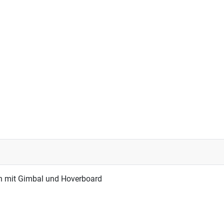
h vorgestellt - Jens-Grauhering-Film war dabei
n mit Gimbal und Hoverboard