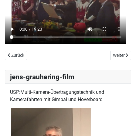
Vorheriger Beitrag: Zirndorf.TV war LIVE dabei: Cyrenesia 1.Prunksitz
Nächster Be
Zurück
Weiter
jens-grauhering-film
USP:Multi-Kamera-Übertragungstechnik und
Kamerafahrten mit Gimbal und Hoverboard