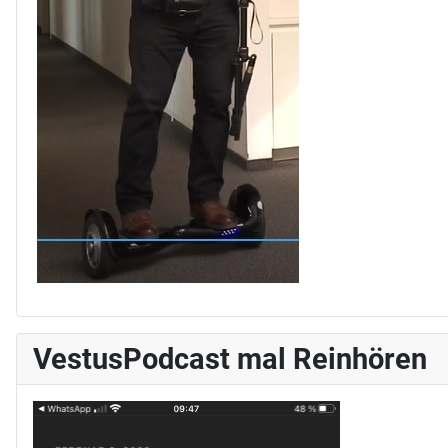
VestusPodcast mal Reinhören